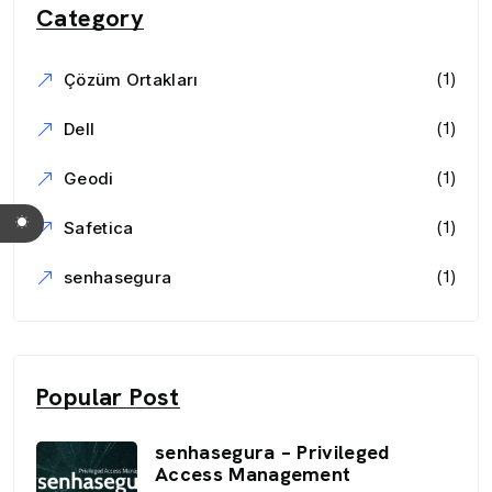
Category
(1)
Çözüm Ortakları
(1)
Dell
(1)
Geodi
(1)
Safetica
(1)
senhasegura
Popular Post
senhasegura – Privileged
Access Management