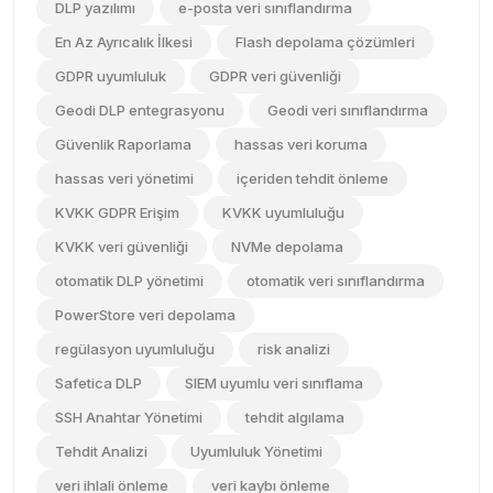
DLP yazılımı
e-posta veri sınıflandırma
En Az Ayrıcalık İlkesi
Flash depolama çözümleri
GDPR uyumluluk
GDPR veri güvenliği
Geodi DLP entegrasyonu
Geodi veri sınıflandırma
Güvenlik Raporlama
hassas veri koruma
hassas veri yönetimi
içeriden tehdit önleme
KVKK GDPR Erişim
KVKK uyumluluğu
KVKK veri güvenliği
NVMe depolama
otomatik DLP yönetimi
otomatik veri sınıflandırma
PowerStore veri depolama
regülasyon uyumluluğu
risk analizi
Safetica DLP
SIEM uyumlu veri sınıflama
SSH Anahtar Yönetimi
tehdit algılama
Tehdit Analizi
Uyumluluk Yönetimi
veri ihlali önleme
veri kaybı önleme