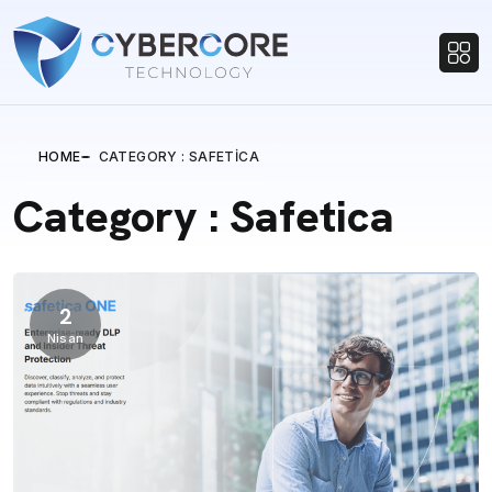
HOME
CATEGORY : SAFETICA
Category : Safetica
2
Nisan