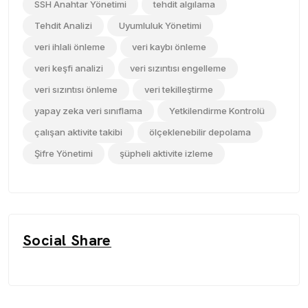
SSH Anahtar Yönetimi
tehdit algılama
Tehdit Analizi
Uyumluluk Yönetimi
veri ihlali önleme
veri kaybı önleme
veri keşfi analizi
veri sızıntısı engelleme
veri sızıntısı önleme
veri tekilleştirme
yapay zeka veri sınıflama
Yetkilendirme Kontrolü
çalışan aktivite takibi
ölçeklenebilir depolama
Şifre Yönetimi
şüpheli aktivite izleme
Social Share