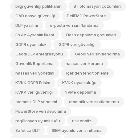
bilgi güvenliği politikaları
BT otomasyon çözümleri
CAD dosya güvenliği
DellEMC PowerStore
DLP yazılımı
e-posta veri sınıflandırma
En Az Ayrıcalık İlkesi
Flash depolama çözümleri
GDPR uyumluluk
GDPR veri güvenliği
Geodi DLP entegrasyonu
Geodi veri sınıflandırma
Güvenlik Raporlama
hassas veri koruma
hassas veri yönetimi
içeriden tehdit önleme
KVKK GDPR Erişim
KVKK uyumluluğu
KVKK veri güvenliği
NVMe depolama
otomatik DLP yönetimi
otomatik veri sınıflandırma
PowerStore veri depolama
regülasyon uyumluluğu
risk analizi
Safetica DLP
SIEM uyumlu veri sınıflama