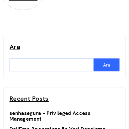
Ara
Ara
Recent Posts
senhasegura – Privileged Access
Management
DellEmc Powerstore ile Veri Depolama