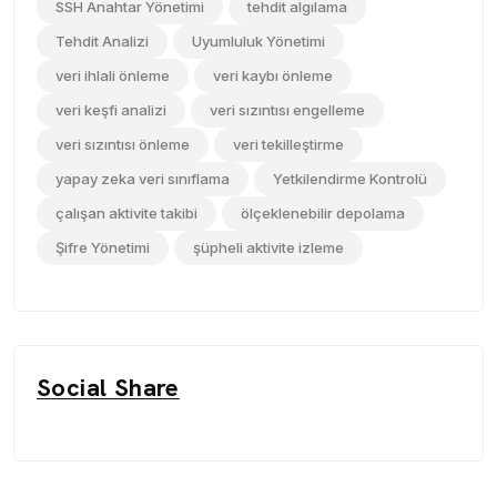
SSH Anahtar Yönetimi
tehdit algılama
Tehdit Analizi
Uyumluluk Yönetimi
veri ihlali önleme
veri kaybı önleme
veri keşfi analizi
veri sızıntısı engelleme
veri sızıntısı önleme
veri tekilleştirme
yapay zeka veri sınıflama
Yetkilendirme Kontrolü
çalışan aktivite takibi
ölçeklenebilir depolama
Şifre Yönetimi
şüpheli aktivite izleme
Social Share