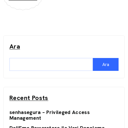
Ara
Ara
Recent Posts
senhasegura – Privileged Access
Management
DellEmc Powerstore ile Veri Depolama