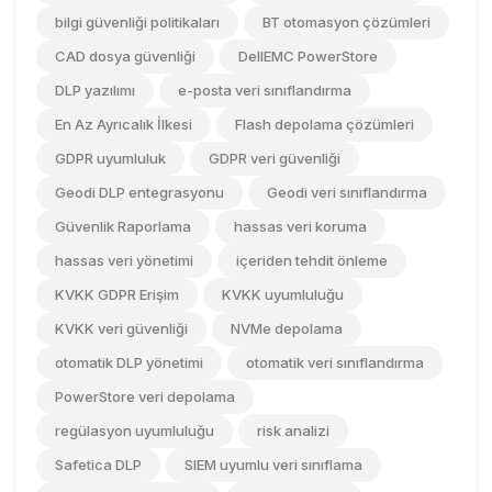
bilgi güvenliği politikaları
BT otomasyon çözümleri
CAD dosya güvenliği
DellEMC PowerStore
DLP yazılımı
e-posta veri sınıflandırma
En Az Ayrıcalık İlkesi
Flash depolama çözümleri
GDPR uyumluluk
GDPR veri güvenliği
Geodi DLP entegrasyonu
Geodi veri sınıflandırma
Güvenlik Raporlama
hassas veri koruma
hassas veri yönetimi
içeriden tehdit önleme
KVKK GDPR Erişim
KVKK uyumluluğu
KVKK veri güvenliği
NVMe depolama
otomatik DLP yönetimi
otomatik veri sınıflandırma
PowerStore veri depolama
regülasyon uyumluluğu
risk analizi
Safetica DLP
SIEM uyumlu veri sınıflama