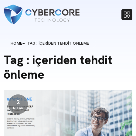
HOME
TAG : IÇERIDEN TEHDIT ÖNLEME
Tag : içeriden tehdit
önleme
2
Nisan