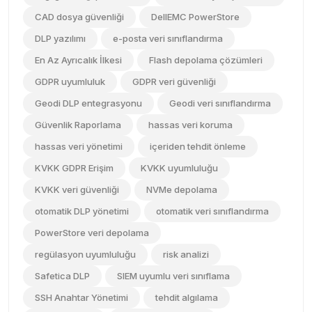
CAD dosya güvenliği
DellEMC PowerStore
DLP yazılımı
e-posta veri sınıflandırma
En Az Ayrıcalık İlkesi
Flash depolama çözümleri
GDPR uyumluluk
GDPR veri güvenliği
Geodi DLP entegrasyonu
Geodi veri sınıflandırma
Güvenlik Raporlama
hassas veri koruma
hassas veri yönetimi
içeriden tehdit önleme
KVKK GDPR Erişim
KVKK uyumluluğu
KVKK veri güvenliği
NVMe depolama
otomatik DLP yönetimi
otomatik veri sınıflandırma
PowerStore veri depolama
regülasyon uyumluluğu
risk analizi
Safetica DLP
SIEM uyumlu veri sınıflama
SSH Anahtar Yönetimi
tehdit algılama