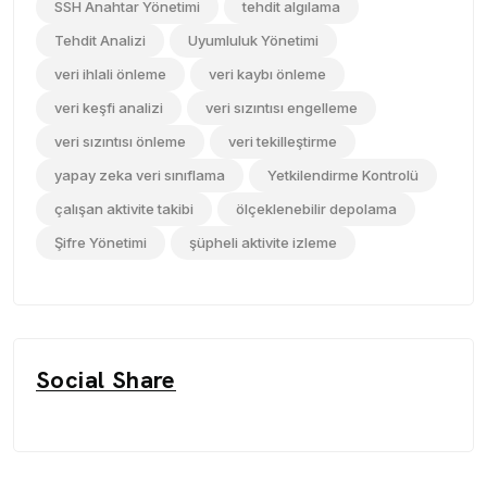
SSH Anahtar Yönetimi
tehdit algılama
Tehdit Analizi
Uyumluluk Yönetimi
veri ihlali önleme
veri kaybı önleme
veri keşfi analizi
veri sızıntısı engelleme
veri sızıntısı önleme
veri tekilleştirme
yapay zeka veri sınıflama
Yetkilendirme Kontrolü
çalışan aktivite takibi
ölçeklenebilir depolama
Şifre Yönetimi
şüpheli aktivite izleme
Social Share