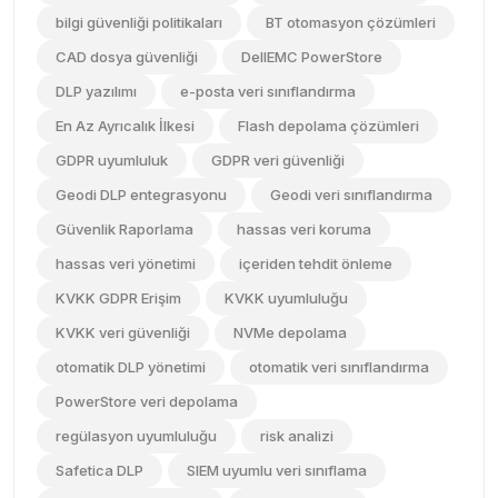
bilgi güvenliği politikaları
BT otomasyon çözümleri
CAD dosya güvenliği
DellEMC PowerStore
DLP yazılımı
e-posta veri sınıflandırma
En Az Ayrıcalık İlkesi
Flash depolama çözümleri
GDPR uyumluluk
GDPR veri güvenliği
Geodi DLP entegrasyonu
Geodi veri sınıflandırma
Güvenlik Raporlama
hassas veri koruma
hassas veri yönetimi
içeriden tehdit önleme
KVKK GDPR Erişim
KVKK uyumluluğu
KVKK veri güvenliği
NVMe depolama
otomatik DLP yönetimi
otomatik veri sınıflandırma
PowerStore veri depolama
regülasyon uyumluluğu
risk analizi
Safetica DLP
SIEM uyumlu veri sınıflama