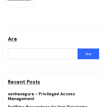
Ara
Ara
Recent Posts
senhasegura – Privileged Access
Management
DellEmc Powerstore ile Veri Depolama