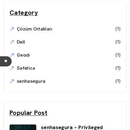
Category
(1)
Çözüm Ortakları
(1)
Dell
(1)
Geodi
(1)
Safetica
(1)
senhasegura
Popular Post
senhasegura – Privileged