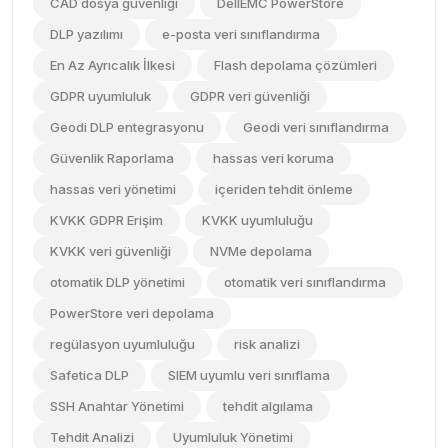
CAD dosya güvenliği
DellEMC PowerStore
DLP yazılımı
e-posta veri sınıflandırma
En Az Ayrıcalık İlkesi
Flash depolama çözümleri
GDPR uyumluluk
GDPR veri güvenliği
Geodi DLP entegrasyonu
Geodi veri sınıflandırma
Güvenlik Raporlama
hassas veri koruma
hassas veri yönetimi
içeriden tehdit önleme
KVKK GDPR Erişim
KVKK uyumluluğu
KVKK veri güvenliği
NVMe depolama
otomatik DLP yönetimi
otomatik veri sınıflandırma
PowerStore veri depolama
regülasyon uyumluluğu
risk analizi
Safetica DLP
SIEM uyumlu veri sınıflama
SSH Anahtar Yönetimi
tehdit algılama
Tehdit Analizi
Uyumluluk Yönetimi